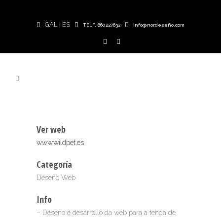
GAL
|
ES
TELF. 660227632
info@nordeseño.com
Ver web
www.wildpet.es
Categoría
Deseño Web
Info
– Deseño e desarrollo da web para a tenda de