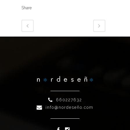
Share
660227632
info@nordeseño.com