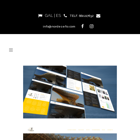
GAL
|
ES
TELF. 660227632
info@nordeseño.com