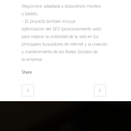
Responsive,
adaptada a dispositivos móviles
y tablets.
– El proyecto también incluye
optimización del
SEO
(posicionamiento web),
para mejorar la visibilidad de la web en los
principales buscadores de internet y la creación
y mantenimiento de las Redes Sociales de
la empresa.
Share