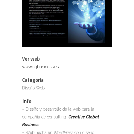
Ver web
www.cgbusiness.es
Categoría
Diseño Web
Info
– Diseño y desarrollo de la web para la
compañía de consulting
Creative Global
Business
– Web hecha en
WordPress
con diseño