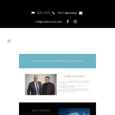
GAL
|
ES
TELF. 660227632
info@nordeseño.com